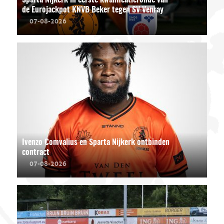
de Eurojackpot KNVB Beker tegen SV Venray
07-08-2026
Ivenzo Comvalius en Sparta Nijkerk ontbinden
contract
07-08-2026