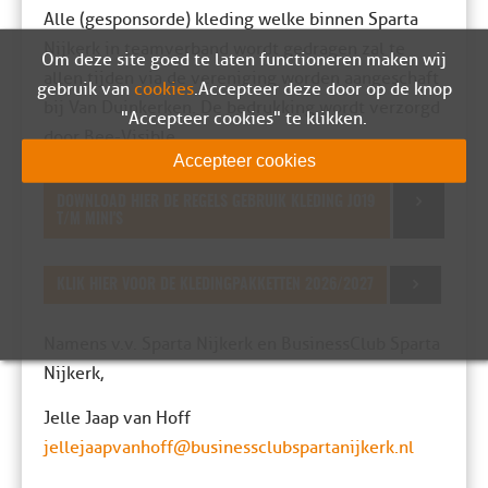
Alle (gesponsorde) kleding welke binnen Sparta
Nijkerk in teamverband wordt gedragen zal te
Om deze site goed te laten functioneren maken wij
allen tijden via de vereniging worden aangeschaft
gebruik van
cookies
. Accepteer deze door op de knop
bij Van Duinkerken. De bedrukking wordt verzorgd
"Accepteer cookies" te klikken.
door Bee-Visible.
Accepteer cookies
DOWNLOAD HIER DE REGELS GEBRUIK KLEDING JO19
T/M MINI'S
KLIK HIER VOOR DE KLEDINGPAKKETTEN 2026/2027
Namens v.v. Sparta Nijkerk en BusinessClub Sparta
Nijkerk,
Jelle Jaap van Hoff
jellejaapvanhoff@businessclubspartanijkerk.nl