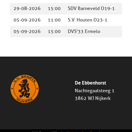
29-08-2026
15:00
SDV Barneveld O19-1
Spar
05-09-2026
11:00
S.V. Houten O23-1
Spar
05-09-2026
15:00
DVS'33 Ermelo
Spar
De Ebbenhorst
Nachtegaalsteeg 1
3862 WJ Nijkerk