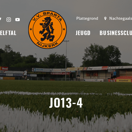
Plattegrond
Nachtegaals
 ELFTAL
JEUGD
BUSINESSCL
JO13-4