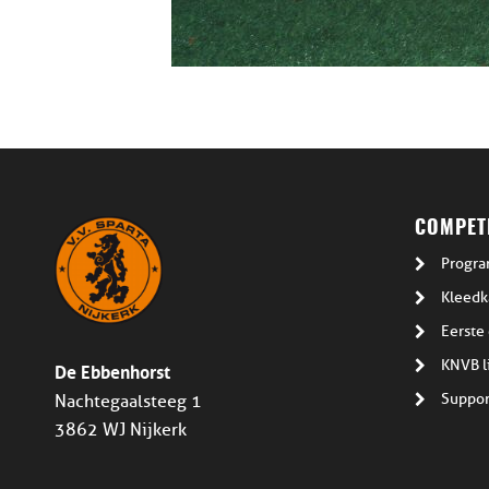
COMPETI
Progra
Kleedk
Eerste 
De Ebbenhorst
KNVB l
Suppor
Nachtegaalsteeg 1
3862 WJ Nijkerk