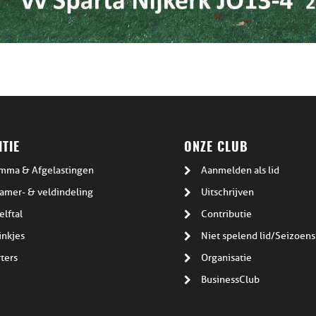
TIE
ONZE CLUB
mma & Afgelastingen
Aanmelden als lid
amer- & veldindeling
Uitschrijven
elftal
Contributie
inkjes
Niet spelend lid/Seizoens
ters
Organisatie
BusinessClub