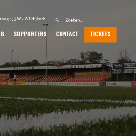
teeg 1, 3862 WJ Nijkerk
UB
SUPPORTERS
CONTACT
TICKETS