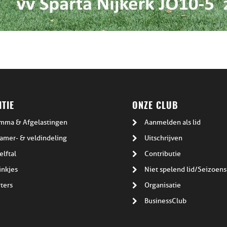
TIE
ONZE CLUB
mma & Afgelastingen
Aanmelden als lid
amer- & veldindeling
Uitschrijven
elftal
Contributie
inkjes
Niet spelend lid/Seizoens
ters
Organisatie
BusinessClub