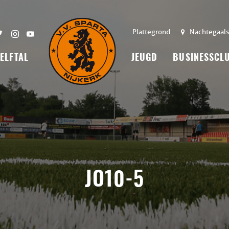
Plattegrond
Nachtegaals
 ELFTAL
JEUGD
BUSINESSCL
JO10-5