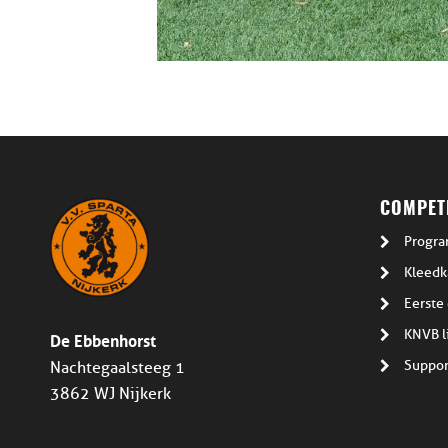
COMPETI
Progra
Kleedk
Eerste 
De Ebbenhorst
KNVB l
Suppor
Nachtegaalsteeg 1
3862 WJ Nijkerk