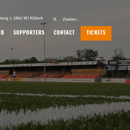
teeg 1, 3862 WJ Nijkerk
UB
SUPPORTERS
CONTACT
TICKETS