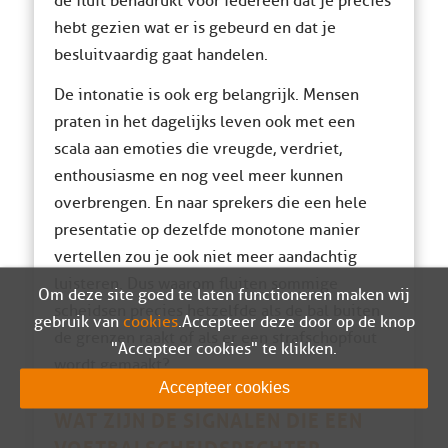
de fluit benadrukt voor iedereen dat je precies
hebt gezien wat er is gebeurd en dat je
besluitvaardig gaat handelen.
De intonatie is ook erg belangrijk. Mensen
praten in het dagelijks leven ook met een
scala aan emoties die vreugde, verdriet,
enthousiasme en nog veel meer kunnen
overbrengen. En naar sprekers die een hele
presentatie op dezelfde monotone manier
vertellen zou je ook niet meer aandachtig
luisteren. Dus waarom fluiten sommige
Om deze site goed te laten functioneren maken wij
scheidsen precies hetzelfde als de bal buiten
gebruik van
cookies
. Accepteer deze door op de knop
de grenzen raakt of als er een strafschopfout
"Accepteer cookies" te klikken.
wordt gemaakt?
Accepteer cookies
WAT ZIJN DE SIGNALEN DIE EEN
VOETBALSCHEIDSRECHTER