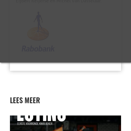
Eijbert Reijerse en Michel van Dasselaar.
LEES MEER