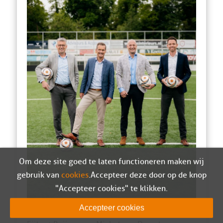
Om deze site goed te laten functioneren maken wij
gebruik van
cookies
. Accepteer deze door op de knop
"Accepteer cookies" te klikken.
Accepteer cookies
Met vlnr: Erik Groeneveld, Marcel Korving,