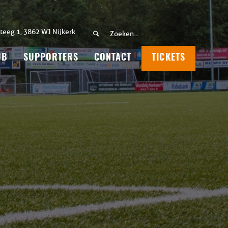
teeg 1, 3862 WJ Nijkerk
UB
SUPPORTERS
CONTACT
TICKETS