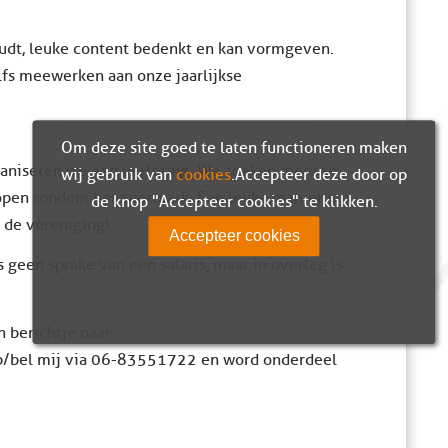
udt, leuke content bedenkt en kan vormgeven.
elfs meewerken aan onze jaarlijkse
Om deze site goed te laten functioneren maken
organiseren we een verloting. We zoeken mensen
wij gebruik van
cookies
. Accepteer deze door op
rkopen rondom het sportpark. Een leuke manier om
de knop "Accepteer cookies" te klikken.
n de vereniging!
Accepteer cookies
dus geen sprake van een salaris, maar in overleg is
n berichtje naar
pp/bel mij via 06-83551722 en word onderdeel