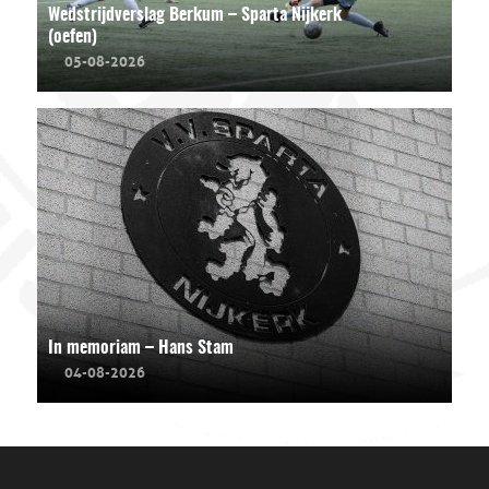
Wedstrijdverslag Berkum – Sparta Nijkerk
(oefen)
05-08-2026
In memoriam – Hans Stam
04-08-2026