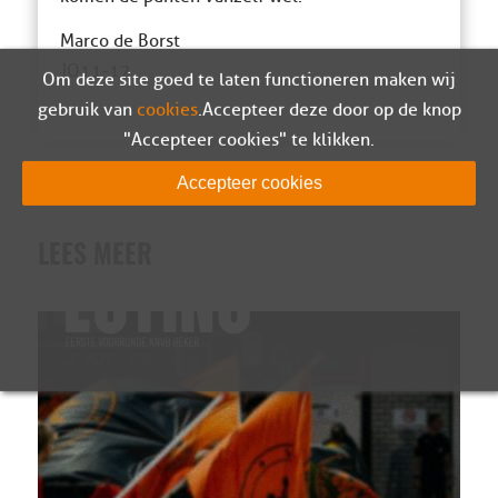
Marco de Borst
JO11-12
Om deze site goed te laten functioneren maken wij
gebruik van
cookies
. Accepteer deze door op de knop
"Accepteer cookies" te klikken.
Accepteer cookies
LEES MEER