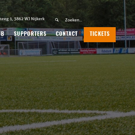
teeg 1, 3862 WJ Nijkerk
UB
SUPPORTERS
CONTACT
TICKETS