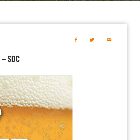
 – SDC