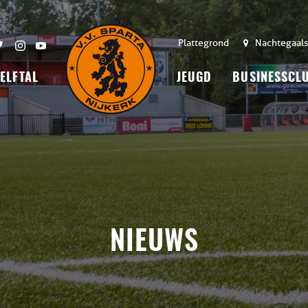
Plattegrond
Nachtegaals
 ELFTAL
JEUGD
BUSINESSCL
NIEUWS