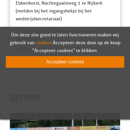
Ebbenhorst, Nachtegaalsteeg 1 te Nijkerk
(melden bij het ingangshekje bij het
wedstrijdsecretariaat)
Tot ziens op de 3e Veteranendag van v.v.
Om deze site goed te laten functioneren maken wij
Sparta Nijkerk !
gebruik van
cookies
. Accepteer deze door op de knop
Bestuur v.v. Sparta Nijkerk
"Accepteer cookies" te klikken.
Accepteer cookies
LEES MEER