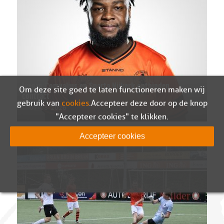
Ivenzo Comvalius en Sparta Nijkerk ontbinden
Om deze site goed te laten functioneren maken wij
contract
gebruik van
cookies
. Accepteer deze door op de knop
07-08-2026
"Accepteer cookies" te klikken.
Accepteer cookies