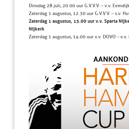
Dinsdag 28 juli, 20.00 uur G.V.V.V. – v.v. Eemdi
Zaterdag 1 augustus, 12.30 uur G.V.V.V. – s.v. H
Zaterdag 1 augustus, 15.00 uur v.v. Sparta Nijk
Nijkerk
Zaterdag 1 augustus, 14.00 uur v.v. DOVO – v.v.