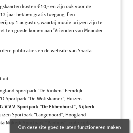
gskaarten kosten €10,- en zijn ook voor de
 12 jaar hebben gratis toegang. Een
erij op 1 augustus, waarbij mooie prijzen zijn te
deel ten goede komen aan ‘Vrienden van Meander
erdere publicaties en de website van Sparta
 uit:
Hoogland Sportpark “De Vinken” Eemdijk
DOVO Sportpark “De Wolfskamer”, Huizen
 G.V.V.V. Sportpark “De Ebbenhorst”, Nijkerk
 Huizen Sportpark “Langenoord”, Hoogland
ta Nijkerk Sportpark “Panhuis”, rode zijde,
Om deze site goed te laten functioneren maken