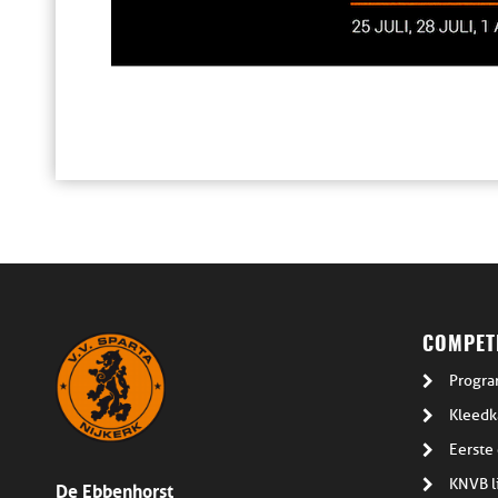
COMPETI
Progra
Kleedk
Eerste 
De Ebbenhorst
KNVB l