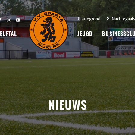
Plattegrond
Nachtegaals
 ELFTAL
JEUGD
BUSINESSCL
NIEUWS