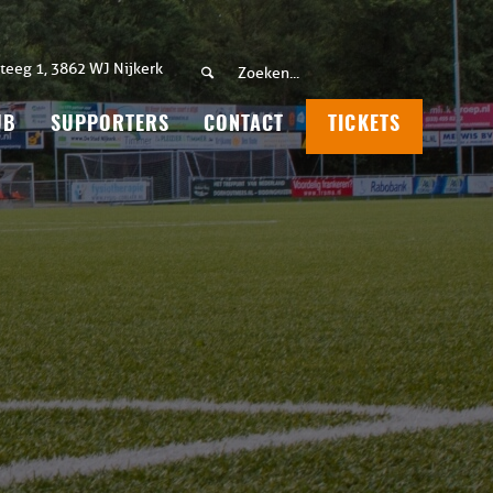
teeg 1, 3862 WJ Nijkerk
UB
SUPPORTERS
CONTACT
TICKETS