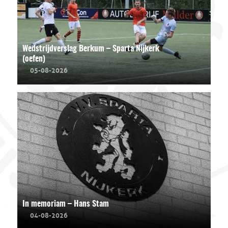
Wedstrijdverslag Berkum – Sparta Nijkerk
(oefen)
05-08-2026
In memoriam – Hans Stam
04-08-2026