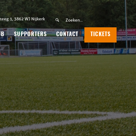
teeg 1, 3862 WJ Nijkerk
UB
SUPPORTERS
CONTACT
TICKETS