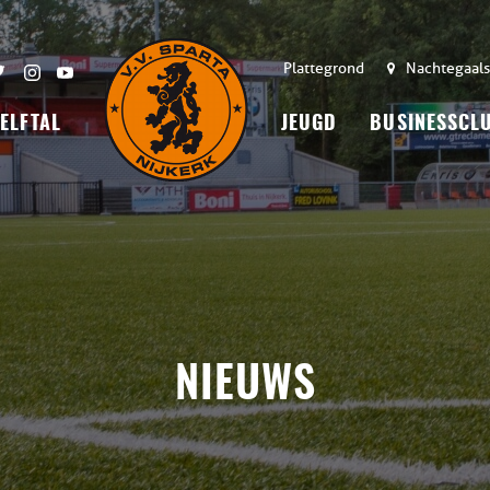
Plattegrond
Nachtegaals
 ELFTAL
JEUGD
BUSINESSCL
NIEUWS