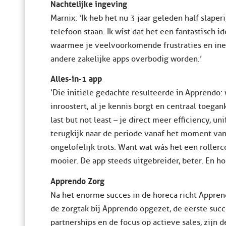
Nachtelijke ingeving
Marnix: ‘Ik heb het nu 3 jaar geleden half slape
telefoon staan. Ik wíst dat het een fantastisch i
waarmee je veelvoorkomende frustraties en ineff
andere zakelijke apps overbodig worden.’
Alles-in-1 app
‘Die initiële gedachte resulteerde in Apprendo: 
inroostert, al je kennis borgt en centraal toegank
last but not least – je direct meer efficiency, un
terugkijk naar de periode vanaf het moment van 
ongelofelijk trots. Want wat wás het een roller
mooier. De app steeds uitgebreider, beter. En h
Apprendo Zorg
Na het enorme succes in de horeca richt Apprend
de zorgtak bij Apprendo opgezet, de eerste succ
partnerships en de focus op actieve sales, zij