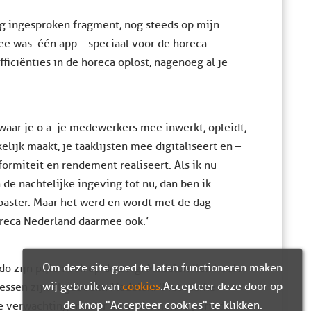
rig ingesproken fragment, nog steeds op mijn
dee was: één app – speciaal voor de horeca –
iciënties in de horeca oplost, nagenoeg al je
waar je o.a. je medewerkers mee inwerkt, opleidt,
elijk maakt, je taaklijsten mee digitaliseert en –
iformiteit en rendement realiseert. Als ik nu
de nachtelijke ingeving tot nu, dan ben ik
coaster. Maar het werd en wordt met de dag
oreca Nederland daarmee ook.’
Om deze site goed te laten functioneren maken
o zijn pijlen ook op de zorg. Madelon Kok heeft
wij gebruik van
cookies
. Accepteer deze door op
essen zijn al geboekt. Madelon: ‘Met sterke
de knop "Accepteer cookies" te klikken.
n de verwachtingen voor de aankomende periode