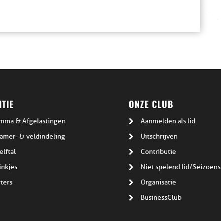
TIE
ONZE CLUB
mma & Afgelastingen
Aanmelden als lid
amer- & veldindeling
Uitschrijven
elftal
Contributie
inkjes
Niet spelend lid/Seizoens
ters
Organisatie
BusinessClub