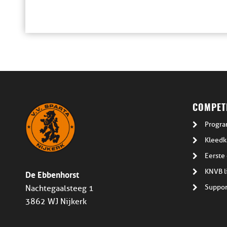
COMPETI
Progra
Kleedk
Eerste 
De Ebbenhorst
KNVB l
Suppor
Nachtegaalsteeg 1
3862 WJ Nijkerk