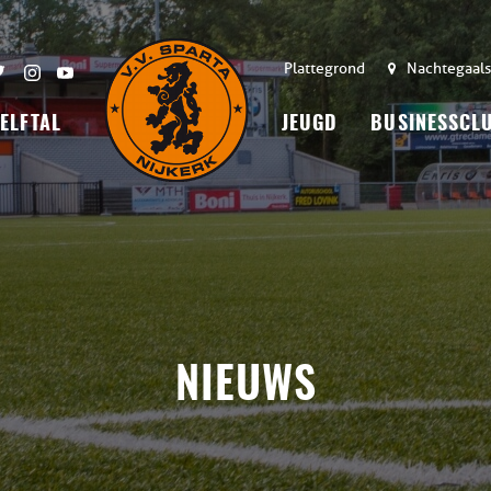
Plattegrond
Nachtegaals
 ELFTAL
JEUGD
BUSINESSCL
NIEUWS