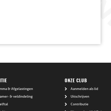
TIE
ONZE CLUB
mma & Afgelastingen
Aanmelden als lid
amer- & veldindeling
Uitschrijven
elftal
Contributie