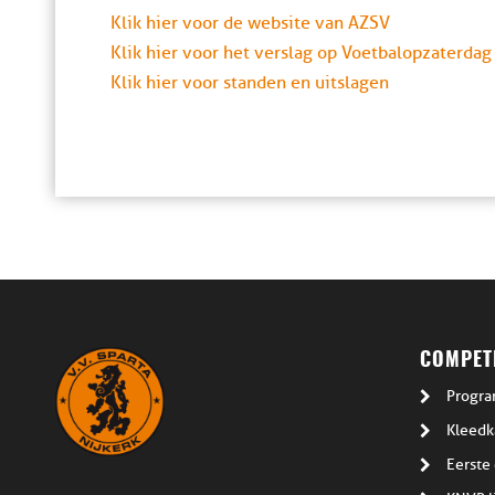
Klik hier voor de website van AZSV
Klik hier voor het verslag op Voetbalopzaterdag
Klik hier voor standen en uitslagen
COMPETI
Progra
Kleedk
Eerste 