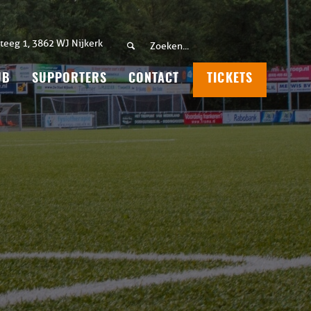
teeg 1, 3862 WJ Nijkerk
UB
SUPPORTERS
CONTACT
TICKETS