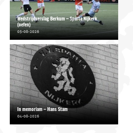
Wedstrijdverslag Berkum – Sparta Nijkerk
(oefen)
05-08-2026
In memoriam – Hans Stam
04-08-2026