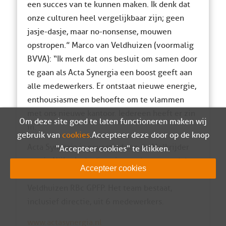
een succes van te kunnen maken. Ik denk dat
onze culturen heel vergelijkbaar zijn; geen
jasje-dasje, maar no-nonsense, mouwen
opstropen.” Marco van Veldhuizen (voormalig
BVVA): “Ik merk dat ons besluit om samen door
te gaan als Acta Synergia een boost geeft aan
alle medewerkers. Er ontstaat nieuwe energie,
enthousiasme en behoefte om te vlammen
met ons nieuwe kantoor. Iedereen heeft er zin
Om deze site goed te laten functioneren maken wij
in.”
gebruik van
cookies
. Accepteer deze door op de knop
Acta Synergia is gevestigd aan de Melkrijder
"Accepteer cookies" te klikken.
14a in Nijkerk, de directie wordt gevormd door
Accepteer cookies
mr. René Blom FFP CFP en Marco van
Veldhuizen RBc GPFP. Het team bestaat,
inclusief directie, uit 6 medewerkers.
www.actasynergia.nl