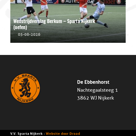
Wedstrijdverslag Berkum – Sparta Nijkerk
(oefen)
05-08-2026
De Ebbenhorst
Nachtegaalsteeg 1
3862 WJ Nijkerk
V.V. Sparta Nijkerk -
Website door Draad