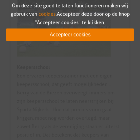
Om deze site goed te laten functioneren maken wij
gebruik van
cookies
. Accepteer deze door op de knop
"Accepteer cookies" te klikken.
Accepteer cookies
Keepersschool
Een ervaren keeperstrainer met een eigen
keepersschool, dat geeft mogelijkheden…..
Berry van de Biezen overweegt immers om
zijn keepersschool te laten neerstrijken bij
Sparta Nijkerk . Hoe dat precies vorm gaat
krijgen, moet nog worden overlegd, maar
zowel Berry als de vereniging staan er uiterst
positief in. Dat betekent dat keepers van