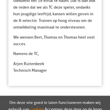
toekomst het 1e elftal te halen. Dat is dan ook
de reden dat we als TC deze speler, ondanks
hun jeugdige leeftijd, kansen willen geven in
de A-selectie. Trainen op hoog niveau om de
ontwikkeling maximaal te ondersteunen.
We wensen Bert, Thomas en Thomas heel veel
succes.
Namens de TC,
Arjen Ruitenbeek
Technisch Manager
Om deze site goed te laten functioneren maken wij
gebruik van
cookies
. Accepteer deze door op de knop