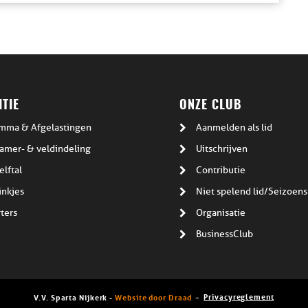
TIE
ONZE CLUB
mma & Afgelastingen
Aanmelden als lid
amer- & veldindeling
Uitschrijven
elftal
Contributie
inkjes
Niet spelend lid/Seizoens
ters
Organisatie
BusinessClub
Privacyreglement
V.V. Sparta Nijkerk -
Website door Draad