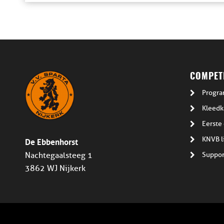
COMPETI
Progra
Kleedk
Eerste 
De Ebbenhorst
KNVB l
Suppor
Nachtegaalsteeg 1
3862 WJ Nijkerk