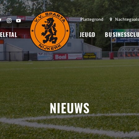
Plattegrond
Nachtegaals
 ELFTAL
JEUGD
BUSINESSCL
NIEUWS