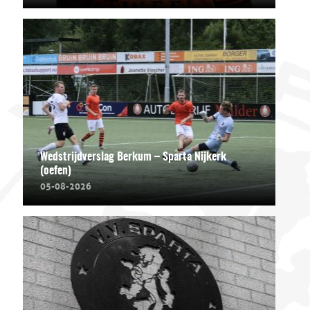
Wedstrijdverslag Berkum – Sparta Nijkerk
(oefen)
05-08-2026