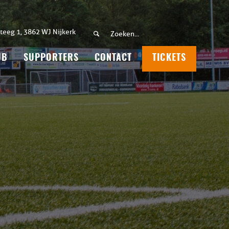
teeg 1, 3862 WJ Nijkerk
UB
SUPPORTERS
CONTACT
TICKETS