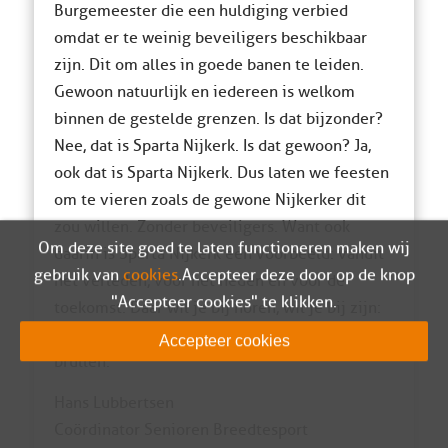
Burgemeester die een huldiging verbied
omdat er te weinig beveiligers beschikbaar
zijn. Dit om alles in goede banen te leiden.
Gewoon natuurlijk en iedereen is welkom
binnen de gestelde grenzen. Is dat bijzonder?
Nee, dat is Sparta Nijkerk. Is dat gewoon? Ja,
ook dat is Sparta Nijkerk. Dus laten we feesten
om te vieren zoals de gewone Nijkerker dit
zou willen. Zonder beveiligers. Want ook
Om deze site goed te laten functioneren maken wij
daarin is Sparta Nijkerk een voorbeeld: vanuit
gebruik van
cookies
. Accepteer deze door op de knop
het verleden, voor het heden en voor de
"Accepteer cookies" te klikken.
toekomst. Daar wil je bij horen, wil je bij zijn:
Sparta Nijkerk, laat de (feest)leeuw maar
Accepteer cookies
brullen.
Hans Lubbertsen
Coördinator Senioren Breedtesport