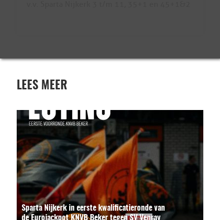
v.v. Sparta Nijkerk 3 t/m 11, 35+1 en 45+1&2
LEES MEER
Sparta Nijkerk in eerste kwalificatieronde van
de Eurojackpot KNVB Beker tegen SV Venray