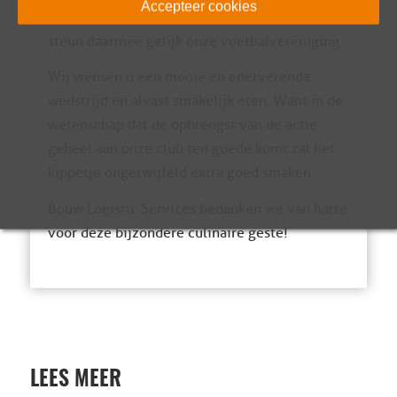
Accepteer cookies
deze hap- en kluifklare delicatesse en…….
steun daarmee gelijk onze voetbalvereniging.
Wij wensen u een mooie en enerverende
wedstrijd en alvast smakelijk eten. Want in de
wetenschap dat de opbrengst van de actie
geheel aan onze club ten goede komt zal het
kippetje ongetwijfeld extra goed smaken.
Bouw Logistic Services bedanken we van harte
voor deze bijzondere culinaire geste!
LEES MEER