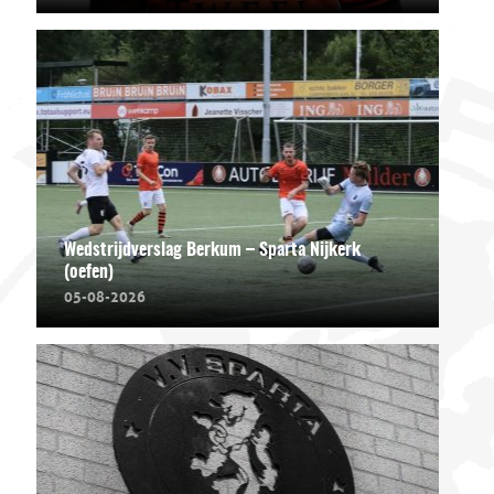
Wedstrijdverslag Berkum – Sparta Nijkerk
(oefen)
05-08-2026