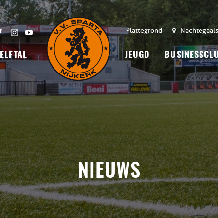
Plattegrond
Nachtegaals
 ELFTAL
JEUGD
BUSINESSCL
NIEUWS