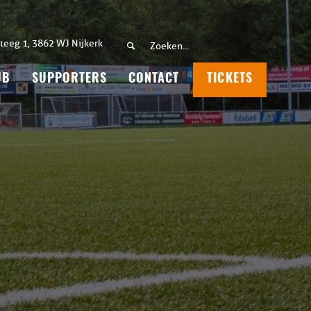
teeg 1, 3862 WJ Nijkerk
UB
SUPPORTERS
CONTACT
TICKETS