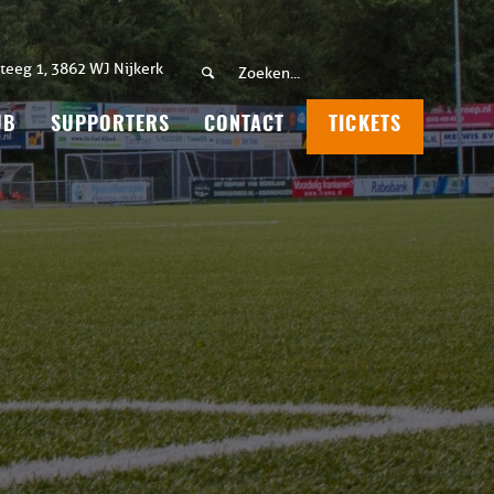
teeg 1, 3862 WJ Nijkerk
UB
SUPPORTERS
CONTACT
TICKETS