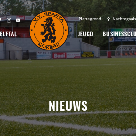
Plattegrond
Nachtegaals
 ELFTAL
JEUGD
BUSINESSCL
NIEUWS