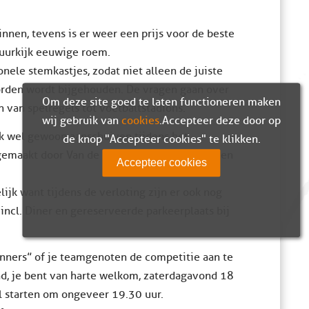
innen, tevens is er weer een prijs voor de beste
tuurkijk eeuwige roem.
ele stemkastjes, zodat niet alleen de juiste
rden wordt bijgehouden. De vragen gaan over
Om deze site goed te laten functioneren maken
n van spelregels tot voetbaltstadions.
wij gebruik van
cookies
. Accepteer deze door op
jk wel gewoon aanschuiven tijdens het
de knop "Accepteer cookies" te klikken.
gemaakt door Van de Pol Catering en Marc Veen
Accepteer cookies
ijk want tijdens de verloting zijn er ook nog
incl. Diner en gereserveerde parkeerplaats bij
enners” of je teamgenoten de competitie aan te
nd, je bent van harte welkom, zaterdagavond 18
al starten om ongeveer 19.30 uur.