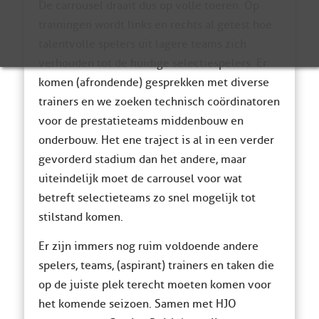
De carrousel draait dus op volle toeren. Op
trainingen wordt links en rechts al getest hoe
talentvolle spelers uit lagere teams zich
verhouden tot de huidige selectiespelers. Er
komen (afrondende) gesprekken met diverse
trainers en we zoeken technisch coördinatoren
voor de prestatieteams middenbouw en
onderbouw. Het ene traject is al in een verder
gevorderd stadium dan het andere, maar
uiteindelijk moet de carrousel voor wat
betreft selectieteams zo snel mogelijk tot
stilstand komen.
Er zijn immers nog ruim voldoende andere
spelers, teams, (aspirant) trainers en taken die
op de juiste plek terecht moeten komen voor
het komende seizoen. Samen met HJO