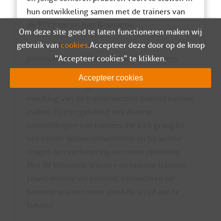
hun ontwikkeling samen met de trainers van
de JO17 tot en met B-selectie.
Om deze site goed te laten functioneren maken wij
gebruik van
cookies
. Accepteer deze door op de knop
Er vertrekken trainers, maar er zijn ook
"Accepteer cookies" te klikken.
positieve gesprekken met diverse trainers
gevoerd. De komende weken willen we de
Accepteer cookies
laatste plooitjes gladstrijken, zodat we de
invulling van de trainersposten bekend kunnen
maken. Er zijn gelukkig ook diverse
aanmeldingen van trainers die zich graag bij
ons verder willen ontwikkelen en bij willen
dragen aan verbetering van onze opleiding.
Met de blijvende trainers en nieuwe trainers,
zowel interne als externe, verwachten we
komend seizoen weer goed de strijd aan te
kunnen.