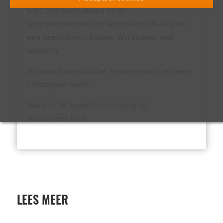
Gert, zijn horecateam en de
supportersvereniging weer voor u klaar voor
een heerlijk vers bakkie. Wij kunnen niet
wachten.
Nu maar hopen dat het versoepelen niet weer
verslappen wordt.
Namens de Supportersvereniging,
Jan van den Hoff
LEES MEER