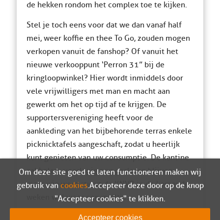
de hekken rondom het complex toe te kijken.
Stel je toch eens voor dat we dan vanaf half
mei, weer koffie en thee To Go, zouden mogen
verkopen vanuit de fanshop? Of vanuit het
nieuwe verkooppunt ‘Perron 31” bij de
kringloopwinkel? Hier wordt inmiddels door
vele vrijwilligers met man en macht aan
gewerkt om het op tijd af te krijgen. De
supportersvereniging heeft voor de
aankleding van het bijbehorende terras enkele
picknicktafels aangeschaft, zodat u heerlijk
kunt genieten van uw consumptie. De kantine
zal helaas voorlopig nog gesloten blijven,
Om deze site goed te laten functioneren maken wij
maar wie weet stuurt de KNVB in de komende
gebruik van
cookies
. Accepteer deze door op de knop
weken wel weer een mailtje.
"Accepteer cookies" te klikken.
Maar als het vanaf half mei weer mag staan
Accepteer cookies