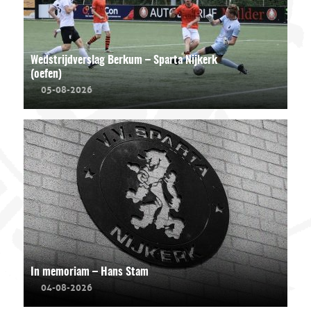
Wedstrijdverslag Berkum – Sparta Nijkerk
(oefen)
05-08-2026
In memoriam – Hans Stam
04-08-2026