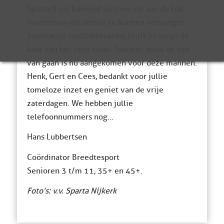
Sparta 8 zal komend seizoen vol aan de bak
moeten om dit drietal te kunnen vervangen.
Jarenlange voetbalervaring blijft nu langs de
kant van het veld staan. Jammer, maar de tijd
van gaan is nu aangekomen voor deze mannen.
Henk, Gert en Cees, bedankt voor jullie
tomeloze inzet en geniet van de vrije
zaterdagen. We hebben jullie
telefoonnummers nog…
Hans Lubbertsen
Coördinator Breedtesport
Senioren 3 t/m 11, 35+ en 45+.
Foto’s: v.v. Sparta Nijkerk