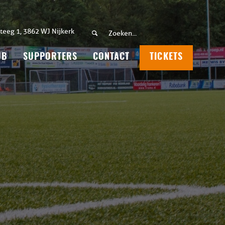
teeg 1, 3862 WJ Nijkerk
UB
SUPPORTERS
CONTACT
TICKETS