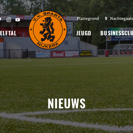
Plattegrond
Nachtegaals
 ELFTAL
JEUGD
BUSINESSCL
NIEUWS