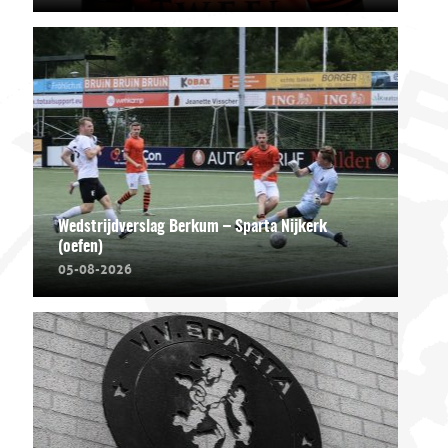
Wedstrijdverslag Berkum – Sparta Nijkerk
(oefen)
05-08-2026