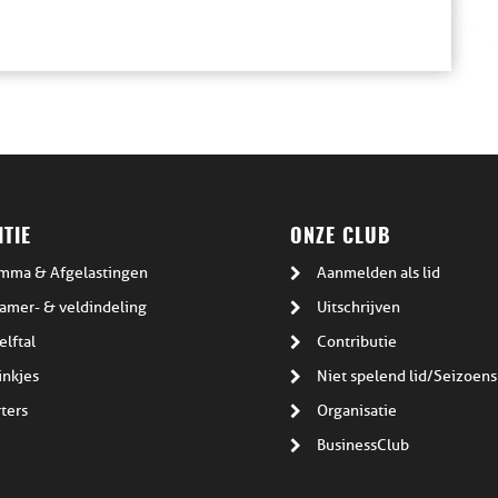
TIE
ONZE CLUB
mma & Afgelastingen
Aanmelden als lid
amer- & veldindeling
Uitschrijven
elftal
Contributie
inkjes
Niet spelend lid/Seizoens
ters
Organisatie
BusinessClub