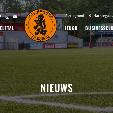
Plattegrond
Nachtegaals
 ELFTAL
JEUGD
BUSINESSCL
NIEUWS