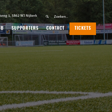
teeg 1, 3862 WJ Nijkerk
UB
SUPPORTERS
CONTACT
TICKETS