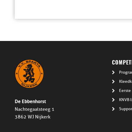
COMPETI
Progra
Kleedk
Eerste 
De Ebbenhorst
KNVB l
Suppor
Nachtegaalsteeg 1
3862 WJ Nijkerk