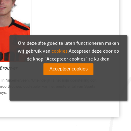
Om deze site goed te laten functioneren maken
wij gebruik van
cookies
. Accepteer deze door op
de knop "Accepteer cookies" te klikken.
Brouwer
Accepteer cookies
ijkerkerveen. ‘Uiteindelijk is het mijn doelstelling ooit
arco Brouwer, oud-speler van het eerste elftal van Sparta
Boys.