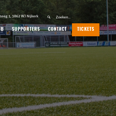
teeg 1, 3862 WJ Nijkerk
UB
SUPPORTERS
CONTACT
TICKETS