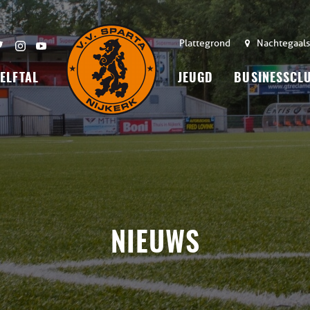
Plattegrond
Nachtegaals
 ELFTAL
JEUGD
BUSINESSCL
NIEUWS