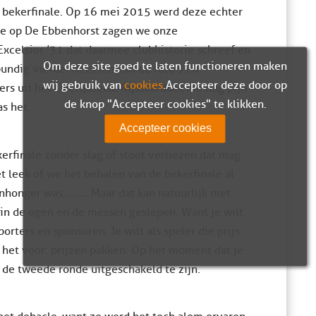
e bekerfinale. Op 16 mei 2015 werd deze echter
ale op De Ebbenhorst zagen we onze
celsior ’31 dat daarmee clubhistorie schreef en
Om deze site goed te laten functioneren maken
bundig vierde. Het zien van de foto’s en
wij gebruik van
cookies
. Accepteer deze door op
s uit het Overijsselse Rijssen doet me nog pijn
de knop "Accepteer cookies" te klikken.
s het.
Accepteer cookies
erfinale zonder slag of stoot verliezen dat mag
t leek of we het behalen van de bekerfinale al
nhonger was……….Maar dat kan natuurlijk niet.
r in de ogen en de messen geslepen. Want je wilt
rters en sponsoren. Je wilt als speler die prijs
 het voor: prijzen pakken. Op het moment dat je
n de tweede ronde uitgeschakeld te zijn.