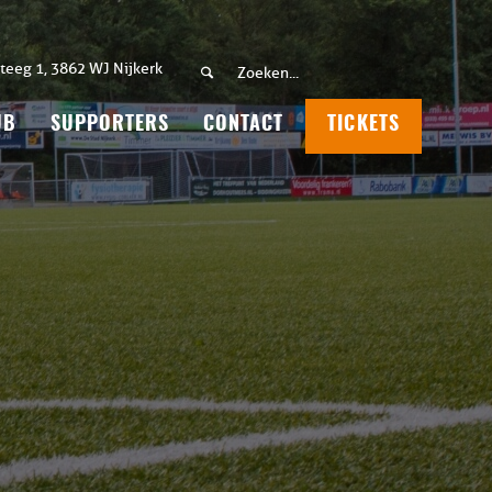
teeg 1, 3862 WJ Nijkerk
UB
SUPPORTERS
CONTACT
TICKETS