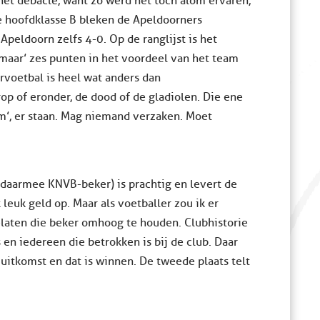
 het debacle, want zo werd het toch alom ervaren,
e hoofdklasse B bleken de Apeldoorners
Apeldoorn zelfs 4-0. Op de ranglijst is het
‘maar’ zes punten in het voordeel van het team
ervoetbal is heel wat anders dan
rop of eronder, de dood of de gladiolen. Die ene
m’, er staan. Mag niemand verzaken. Moet
n daarmee KNVB-beker) is prachtig en levert de
leuk geld op. Maar als voetballer zou ik er
gelaten die beker omhoog te houden. Clubhistorie
en iedereen die betrokken is bij de club. Daar
 uitkomst en dat is winnen. De tweede plaats telt