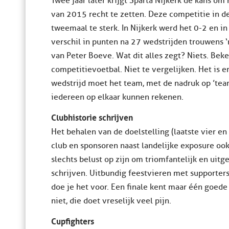
Twee jaar later krijgt Sparta Nijkerk de kans om
van 2015 recht te zetten. Deze competitie in d
tweemaal te sterk. In Nijkerk werd het 0-2 en in 
verschil in punten na 27 wedstrijden trouwens 
van Peter Boeve. Wat dit alles zegt? Niets. Bek
competitievoetbal. Niet te vergelijken. Het is e
wedstrijd moet het team, met de nadruk op ’tea
iedereen op elkaar kunnen rekenen.
Clubhistorie schrijven
Het behalen van de doelstelling (laatste vier e
club en sponsoren naast landelijke exposure ook 
slechts belust op zijn om triomfantelijk en uit
schrijven. Uitbundig feestvieren met supporters 
doe je het voor. Een finale kent maar één goede
niet, die doet vreselijk veel pijn.
Cupfighters