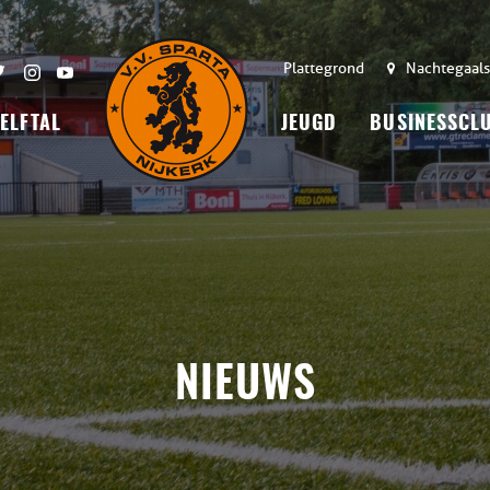
Plattegrond
Nachtegaals
 ELFTAL
JEUGD
BUSINESSCL
NIEUWS