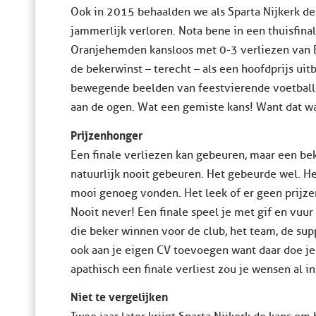
Ook in 2015 behaalden we als Sparta Nijkerk d
jammerlijk verloren. Nota bene in een thuisfin
Oranjehemden kansloos met 0-3 verliezen van Ex
de bekerwinst – terecht – als een hoofdprijs uit
bewegende beelden van feestvierende voetballer
aan de ogen. Wat een gemiste kans! Want dat wa
Prijzenhonger
Een finale verliezen kan gebeuren, maar een bek
natuurlijk nooit gebeuren. Het gebeurde wel. He
mooi genoeg vonden. Het leek of er geen prijze
Nooit never! Een finale speel je met gif en vuu
die beker winnen voor de club, het team, de suppo
ook aan je eigen CV toevoegen want daar doe je
apathisch een finale verliest zou je wensen al i
Niet te vergelijken