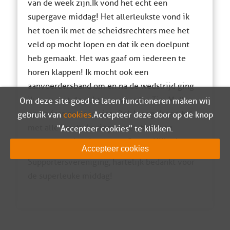
van de week zijn.Ik vond het echt een
supergave middag! Het allerleukste vond ik
het toen ik met de scheidsrechters mee het
veld op mocht lopen en dat ik een doelpunt
heb gemaakt. Het was gaaf om iedereen te
horen klappen! Ik mocht ook een
aanvoerdersband om en na de wedstrijd ging
ik toen met de echte aanvoerder, Tim Muller,
Om deze site goed te laten functioneren maken wij
op de foto zoals je ziet. Ook kreeg ik een bal
gebruik van
cookies
. Accepteer deze door op de knop
met alle handtekeningen, een beker en
"Accepteer cookies" te klikken.
allemaal leuke dingen van Sparta Nijkerk.
Accepteer cookies
Supportersvereniging, hartelijk bedankt voor
de superleuke middag!