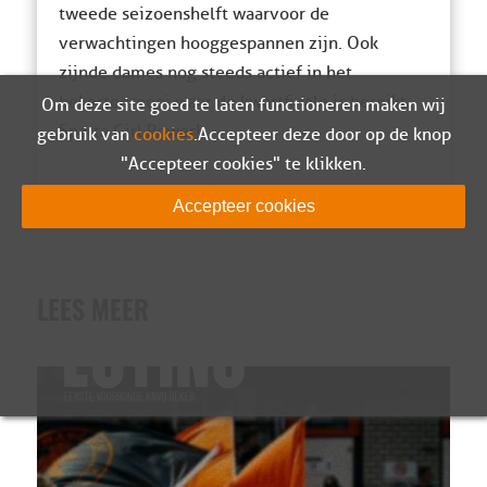
tweede seizoenshelft waarvoor de
verwachtingen hooggespannen zijn. Ook
zijn de dames nog steeds actief in het
bekertoernooi waar de kwartfinale is bereikt.
Om deze site goed te laten functioneren maken wij
Sparta Girl Power!
gebruik van
cookies
. Accepteer deze door op de knop
"Accepteer cookies" te klikken.
Accepteer cookies
LEES MEER