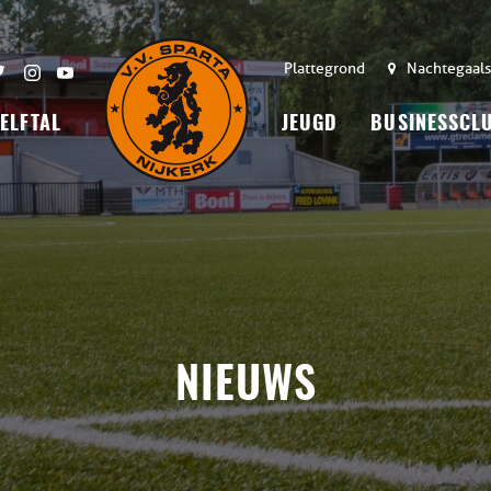
Plattegrond
Nachtegaals
 ELFTAL
JEUGD
BUSINESSCL
NIEUWS