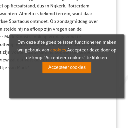
l op fietsafstand, dus in Nijkerk. Rotterdam
wachten. Almelo is bekend terrein, want daar
erkse Spartacus ontmoet. Op zondagmiddag over
n stelde hij na afloop zijn vragen aan de
er Mark Kloostra ook op vrijdagavond te
Om deze site goed te laten functioneren maken
lledig veld is hem toch te groot. Mark spreekt
wij gebruik van
cookies
. Accepteer deze door op
 zijn voeten. Zou Mark nu ook een teckeltje
de knop "Accepteer cookies" te klikken.
iew zal dat vast de eerste vraag van Eric
eltje van Mark?
Accepteer cookies