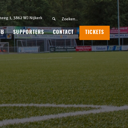
teeg 1, 3862 WJ Nijkerk
UB
SUPPORTERS
CONTACT
TICKETS