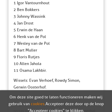
1 Igor Vantournhout
2 Ben Bokkers
3 Johnny Wassink
4 Jan Drost
5 Erwin de Haan
6 Henk van de Pol
7 Wesley van de Pol
8 Bart Muller
9 Floris Rutjes
10 Allen Jahola
11 Osama Lakhbir.
Wissels: Evan Verhoef, Rowdy Simon,
Gerwin Oosterhof.
Om deze site goed te laten functioneren maken wij
Lekker uitrusten van de Veluwse wandeltocht
gebruik van
cookies
. Accepteer deze door op de knop
en genieten van je verdiende snoepzak op het
"Accepteer cookies" te klikken.
terras van VV Sparta Nijkerk. Sportief voetbal