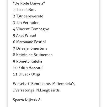
“De Rode Duivels”
1 Jack duBois
2 T.Anderewereld
3 Jan Vermolen
4 Vincent Compagny
5 Axel Wissel
6 Marouane Festini
7 Driesje .Smertens
8 Kelvin de Bruineman
9 Romelu.Kaluka
10 Edith Hazzard
11 Divack Otigi
Wissels: C.Bentekenis, M.Dembela’s,
J.Verretonge, N.Longbaards.
Sparta Nijkerk 8.