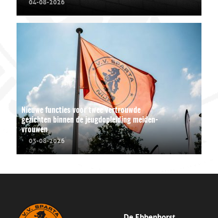
04-08-2026
Nieuwe functies voor twee vertrouwde
gezichten binnen de jeugdopleiding meiden-
vrouwen
03-08-2026
De Ebbenhorst