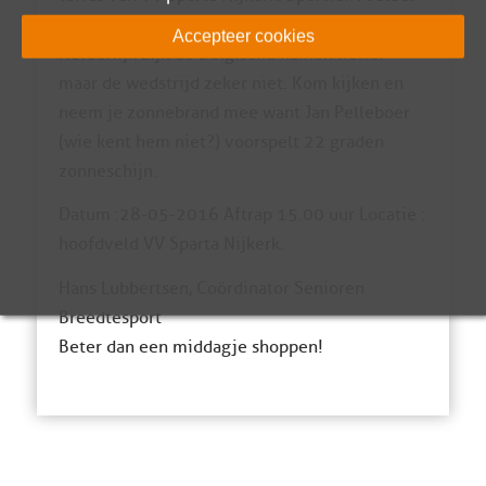
van het hoogste niveau ( of er net iets onder).
Accepteer cookies
Natuurlijk zijn de Belgische namen fictief
maar de wedstrijd zeker niet. Kom kijken en
neem je zonnebrand mee want Jan Pelleboer
(wie kent hem niet?) voorspelt 22 graden
zonneschijn.
Datum :28-05-2016 Aftrap 15.00 uur Locatie :
hoofdveld VV Sparta Nijkerk.
Hans Lubbertsen, Coördinator Senioren
Breedtesport
Beter dan een middagje shoppen!