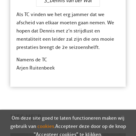
3_Dennis van der Wal
Als TC vinden we het erg jammer dat we
afscheid van elkaar moeten gaan nemen. We
hopen dat Dennis met z’n strijdlust en
mentaliteit een leider zal zijn die ons mooie
prestaties brengt de 2e seizoenshelft.
Namens de TC
Arjen Ruitenbeek
LEES MEER
Om deze site goed te laten functioneren maken wij
gebruik van
cookies
. Accepteer deze door op de knop
"Accepteer cookies" te klikken.