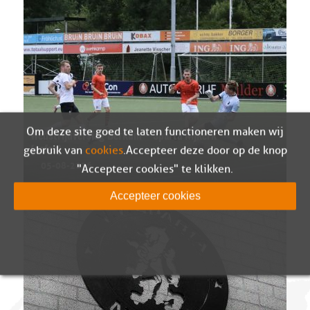
Om deze site goed te laten functioneren maken wij
Wedstrijdverslag Berkum – Sparta Nijkerk
gebruik van
cookies
. Accepteer deze door op de knop
(oefen)
05-08-2026
"Accepteer cookies" te klikken.
Accepteer cookies