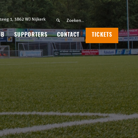
teeg 1, 3862 WJ Nijkerk
UB
SUPPORTERS
CONTACT
TICKETS