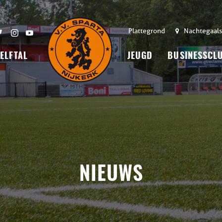
Plattegrond
Nachtegaals
 ELFTAL
JEUGD
BUSINESSCL
NIEUWS