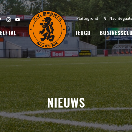
Plattegrond
Nachtegaals
 ELFTAL
JEUGD
BUSINESSCL
NIEUWS