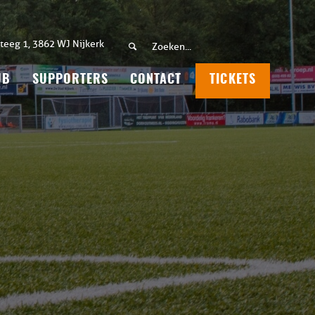
teeg 1, 3862 WJ Nijkerk
UB
SUPPORTERS
CONTACT
TICKETS