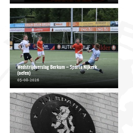
Wedstrijdverslag Berkum – Sparta Nijkerk
(oefen)
05-08-2026