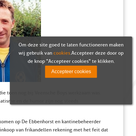
Om deze site goed te laten functioneren maken
wij gebruik van
cookies
. Accepteer deze door op
de knop "Accepteer cookies" te klikken.
Accepteer cookies
 die toen nog bij Veensche Boys werkzaam was.
natisme en de humor zijn nog steeds
nkomen op De Ebbenhorst en kantinebeheerder
 inkoop van frikandellen rekening met het feit dat