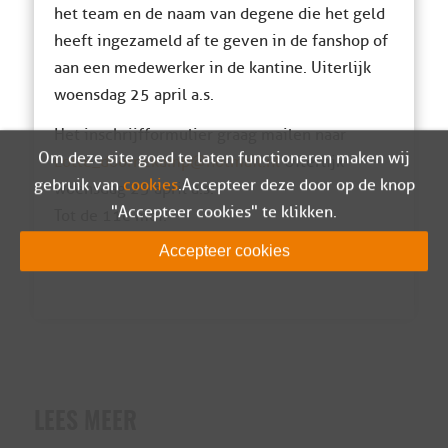
het team en de naam van degene die het geld
heeft ingezameld af te geven in de fanshop of
aan een medewerker in de kantine. Uiterlijk
woensdag 25 april a.s.
Het inschrijfformulier graag mailen naar
Om deze site goed te laten functioneren maken wij
Lotte_doornekamp@hotmail.nl
Uiterlijk
gebruik van
cookies
. Accepteer deze door op de knop
woensdag 25 april a.s.
"Accepteer cookies" te klikken.
Tot de 11e mei.
Accepteer cookies
Het organisatiecomité.
LEES MEER