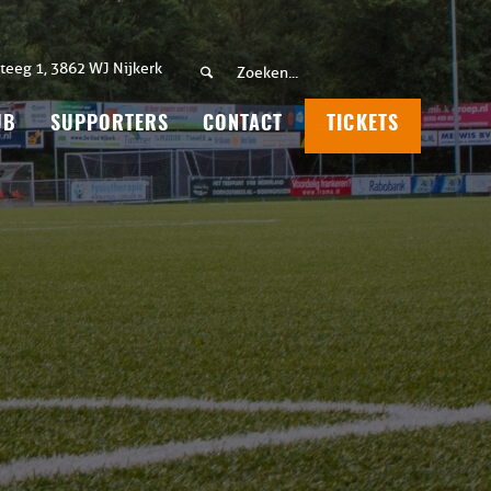
teeg 1, 3862 WJ Nijkerk
UB
SUPPORTERS
CONTACT
TICKETS