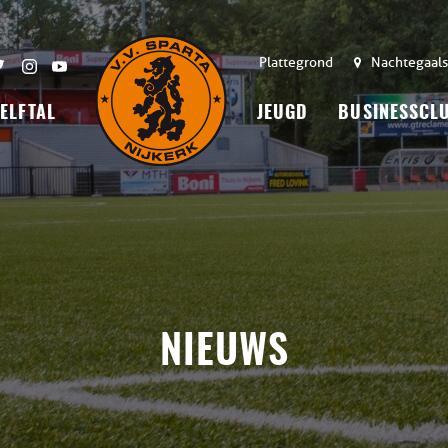
Plattegrond
Nachtegaals
 ELFTAL
JEUGD
BUSINESSCL
NIEUWS