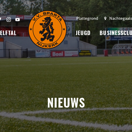
Plattegrond
Nachtegaals
 ELFTAL
JEUGD
BUSINESSCL
NIEUWS