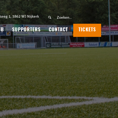
teeg 1, 3862 WJ Nijkerk
UB
SUPPORTERS
CONTACT
TICKETS