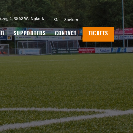
teeg 1, 3862 WJ Nijkerk
UB
SUPPORTERS
CONTACT
TICKETS