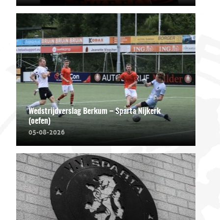
Wedstrijdverslag Berkum – Sparta Nijkerk
(oefen)
05-08-2026