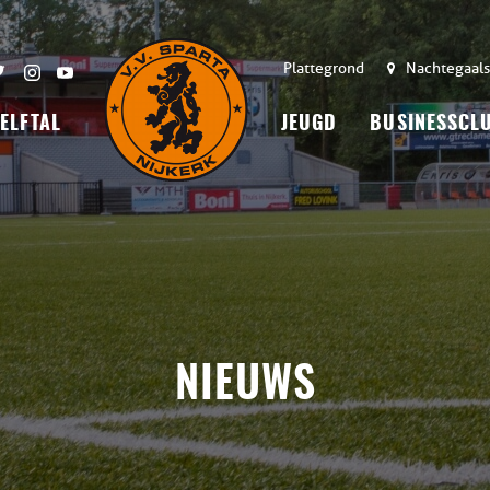
Plattegrond
Nachtegaals
 ELFTAL
JEUGD
BUSINESSCL
NIEUWS