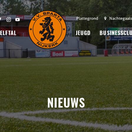
Plattegrond
Nachtegaals
 ELFTAL
JEUGD
BUSINESSCL
NIEUWS