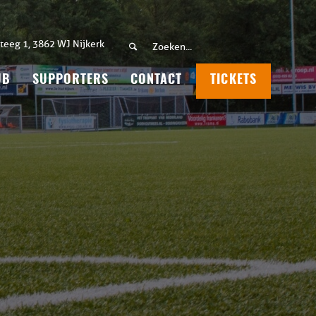
teeg 1, 3862 WJ Nijkerk
UB
SUPPORTERS
CONTACT
TICKETS