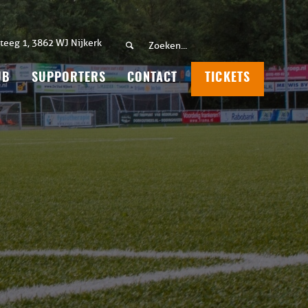
teeg 1, 3862 WJ Nijkerk
UB
SUPPORTERS
CONTACT
TICKETS