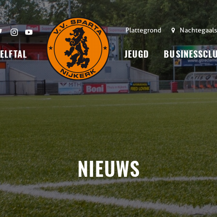
Plattegrond
Nachtegaals
 ELFTAL
JEUGD
BUSINESSCL
NIEUWS