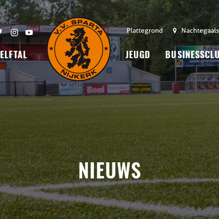
Plattegrond
Nachtegaals
 ELFTAL
JEUGD
BUSINESSCL
NIEUWS