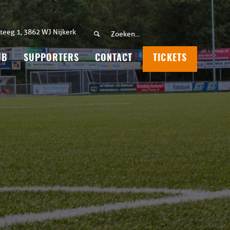
teeg 1, 3862 WJ Nijkerk
UB
SUPPORTERS
CONTACT
TICKETS