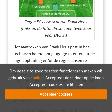
Tegen FC Lisse scoorde Frank Heus
(links op de foto) dit seizoen twee keer
voor DVS’33
Het aantrekken van Frank Heus past in het
technisch beleid om jeugdige talenten uit de
eigen opleiding en/of de regio kansen te
geven en enthousiast te maken voor Sparta
Om deze site goed te laten functioneren maken wij
Nijkerk. In het geval van Frank Heus is dat
gebruik van
cookies
. Accepteer deze door op de knop
gelukt en voegen we een speler met inmiddels
"Accepteer cookies" te klikken.
aantoonbare ervaring op topklasse (Hercules)
en derde divisie niveau (DVS’33) aan onze A-
Accepteer cookies
selectie toe.
Wij wensen Frank veel plezier en succes bij