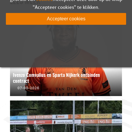
LEES MEER
"Accepteer cookies" te klikken.
Accepteer cookies
Ivenzo Comvalius en Sparta Nijkerk ontbinden
contract
07-08-2026